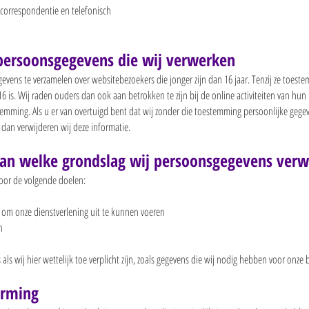
n correspondentie en telefonisch
 persoonsgegevens die wij verwerken
egevens te verzamelen over websitebezoekers die jonger zijn dan 16 jaar. Tenzij ze to
6 is. Wij raden ouders dan ook aan betrokken te zijn bij de online activiteiten van hu
emming. Als u er van overtuigd bent dat wij zonder die toestemming persoonlijke geg
, dan verwijderen wij deze informatie.
van welke grondslag wij persoonsgegevens ver
oor de volgende doelen:
s om onze dienstverlening uit te kunnen voeren
n
s wij hier wettelijk toe verplicht zijn, zoals gegevens die wij nodig hebben voor onze b
orming