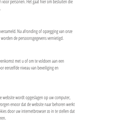
 voor personen. Het gaat hier om besluiten die
.
 verzameld. Na afronding of opzegging van onze
na worden de persoonsgegevens vernietigd.
ereenkomst met u of om te voldoen aan een
or eenzelfde niveau van beveiliging en
deze website wordt opgeslagen op uw computer,
 zorgen ervoor dat de website naar behoren werkt
ies door uw internetbrowser zo in te stellen dat
ren.