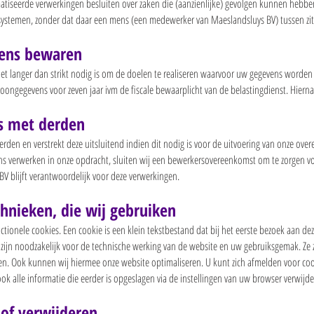
tiseerde verwerkingen besluiten over zaken die (aanzienlijke) gevolgen kunnen hebben
temen, zonder dat daar een mens (een medewerker van Maeslandsluys BV) tussen zit
ens bewaren
 langer dan strikt nodig is om de doelen te realiseren waarvoor uw gegevens worden
oongegevens voor zeven jaar ivm de fiscale bewaarplicht van de belastingdienst. Hier
s met derden
den en verstrekt deze uitsluitend indien dit nodig is voor de uitvoering van onze ov
ens verwerken in onze opdracht, sluiten wij een bewerkersovereenkomst om te zorgen vo
V blijft verantwoordelijk voor deze verwerkingen.
chnieken, die wij gebruiken
ctionele cookies. Een cookie is een klein tekstbestand dat bij het eerste bezoek aan 
 zijn noodzakelijk voor de technische werking van de website en uw gebruiksgemak. Ze
n. Ook kunnen wij hiermee onze website optimaliseren. U kunt zich afmelden voor cook
k alle informatie die eerder is opgeslagen via de instellingen van uw browser verwijde
 of verwijderen