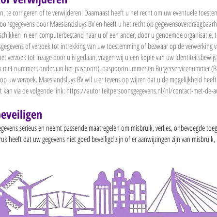
n, te corrigeren of te verwijderen. Daarnaast heeft u het recht om uw eventuele toest
oonsgegevens door Maeslandsluys BV en heeft u het recht op gegevensoverdraagbaarhei
hikken in een computerbestand naar u of een ander, door u genoemde organisatie, te s
sgegevens of verzoek tot intrekking van uw toestemming of bezwaar op de verwerking
t het verzoek tot inzage door u is gedaan, vragen wij u een kopie van uw identiteitsbewi
ok met nummers onderaan het paspoort), paspoortnummer en Burgerservicenummer (BSN
op uw verzoek. Maeslandsluys BV wil u er tevens op wijzen dat u de mogelijkheid heeft 
t kan via de volgende link:
https://autoriteitpersoonsgegevens.nl/nl/contact-met-de-a
eveiligen
gevens serieus en neemt passende maatregelen om misbruik, verlies, onbevoegde to
ruk heeft dat uw gegevens niet goed beveiligd zijn of er aanwijzingen zijn van misbruik