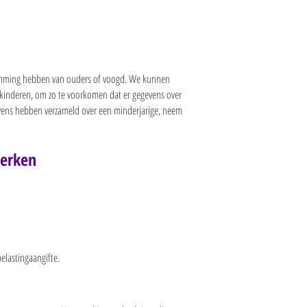
estemming hebben van ouders of voogd. We kunnen
n kinderen, om zo te voorkomen dat er gegevens over
evens hebben verzameld over een minderjarige, neem
werken
elastingaangifte.