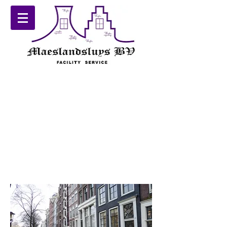
Maeslandsluys BV is van oorsprong
als een ambachtelijk
glazenwassersbedrijfje begonnen. In
de loop der jaren zijn wij gegroeid tot
een bedrijf dat nu vele facilitaire
diensten biedt voor het onderhoud
van vastgoed. Voor zowel particulier
als zakelijk staat Maeslandsluys BV
voor u klaar.